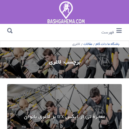
جستجو برای :
جستجو برای :
فهرست
باشگاه ما دات کام
/
مقالات
/
لاغری
برچسب:
لاغری
معجزه تی ار ایکس trx بر لاغری بانوان