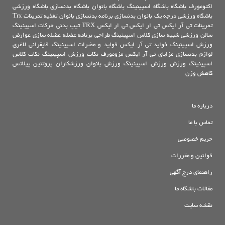
اکتومورف
باشگاه
باشگاه اسپینینگ
باشگاه بانوان
باشگاه بدنسازی
باشگاه ورزشی
باشگاه ورزشی درجه یک
بانوان
بدنسازی
برنامه بدنسازی بانوان
تغذیه
تمرینات Trx
تمرینات تی آر ایکس
تی ار ایکس
تی ار ایکس TRX
تیپ بدنی
حرکات اسپینینگ
سالن ورزشی
شبیه سازی کلاس اسپینینگ
طراحی برنامه
عضله
عضله سازی
عوارض
ورزش اسپینینگ
فواید تی آر ایکس
فواید و مضرات اسپینینگ
قایقرانی
لاغری
لوازم بدنسازی
مزایای تی آر ایکس
مزومورف
نکات ورزش اسپینینگ
نکات کلاس
اسپینینگ
ورزش
ورزش اسپینینگ
ورزش بانوان
ورزشکاران
پروتئین
پیلاتس
کاهش وزن
درباره ما
تماس با ما
حریم خصوصی
قوانین و مقررات
راهنمای درج آگهی
مقالات باشگاه ما
نقشه سایت