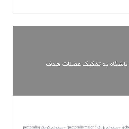
 باشگاه به تفكيك عضلات هدف
دستگاه هاي بدنسازي در باشگاه عضلات هدف قدام سينه (chest): -سينه اي بزرگ ( pectoralis major) -سينه اي كوچك (pectoralis