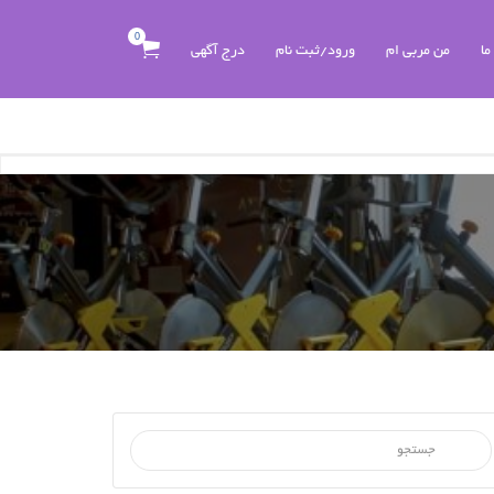
0
ما
من مربی ام
ورود/ثبت نام
درج آگهی
جستجو برای :