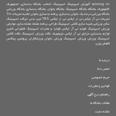
trx
spinning
آموزش اسپینینگ
اسپینینگ
انتخاب باشگاه بدنسازی
اندومورف
اکتومورف
باشگاه
باشگاه اسپینینگ
باشگاه بانوان
باشگاه بدنسازی
باشگاه ورزشی
باشگاه ورزشی درجه یک
بانوان
بدنسازی
برنامه بدنسازی بانوان
تغذیه
تمرینات Trx
تمرینات تی آر ایکس
تی ار ایکس
تی ار ایکس TRX
تیپ بدنی
حرکات اسپینینگ
سالن ورزشی
شبیه سازی کلاس اسپینینگ
طراحی برنامه
عضله
عضله سازی
عوارض
ورزش اسپینینگ
فواید تی آر ایکس
فواید و مضرات اسپینینگ
قایقرانی
لاغری
لوازم بدنسازی
مزایای تی آر ایکس
مزومورف
نکات ورزش اسپینینگ
نکات کلاس
اسپینینگ
ورزش
ورزش اسپینینگ
ورزش بانوان
ورزشکاران
پروتئین
پیلاتس
کاهش وزن
درباره ما
تماس با ما
حریم خصوصی
قوانین و مقررات
راهنمای درج آگهی
مقالات باشگاه ما
نقشه سایت