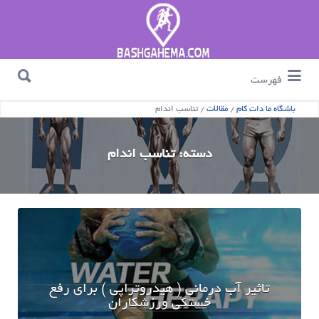
جستجو برای :
جستجو برای :
فهرست
باشگاه ما دات کام
/
مقالات
/
تناسب اندام
دسته:
تناسب اندام
تاثیر آب درمانی ( هیدروتراپی ) برای رفع
خستگی ورزشکاران