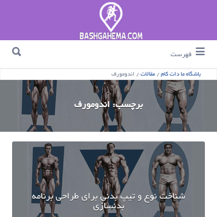
جستجو برای :
جستجو برای :
فهرست
باشگاه ما دات کام
/
مقالات
/
اندومورف
برچسب:
اندومورف
شناخت نوع و تيپ بدنی برای طراحی برنامه
بدنسازی