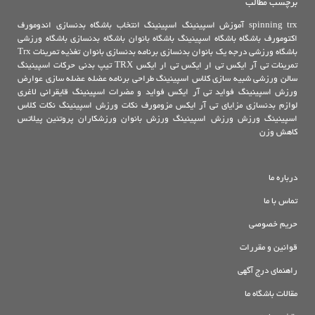
برچسب مطالب
trx
spinning
آموزش اسپینینگ
اسپینینگ
انتخاب باشگاه بدنسازی
اندومورف
اکتومورف
باشگاه
باشگاه اسپینینگ
باشگاه بانوان
باشگاه بدنسازی
باشگاه ورزشی
باشگاه ورزشی درجه یک
بانوان
بدنسازی
برنامه بدنسازی بانوان
تغذیه
تمرینات Trx
تمرینات تی آر ایکس
تی ار ایکس
تی ار ایکس TRX
تیپ بدنی
حرکات اسپینینگ
سالن ورزشی
شبیه سازی کلاس اسپینینگ
طراحی برنامه
عضله
عضله سازی
عوارض
ورزش اسپینینگ
فواید تی آر ایکس
فواید و مضرات اسپینینگ
قایقرانی
لاغری
لوازم بدنسازی
مزایای تی آر ایکس
مزومورف
نکات ورزش اسپینینگ
نکات کلاس
اسپینینگ
ورزش
ورزش اسپینینگ
ورزش بانوان
ورزشکاران
پروتئین
پیلاتس
کاهش وزن
درباره ما
تماس با ما
حریم خصوصی
قوانین و مقررات
راهنمای درج آگهی
مقالات باشگاه ما