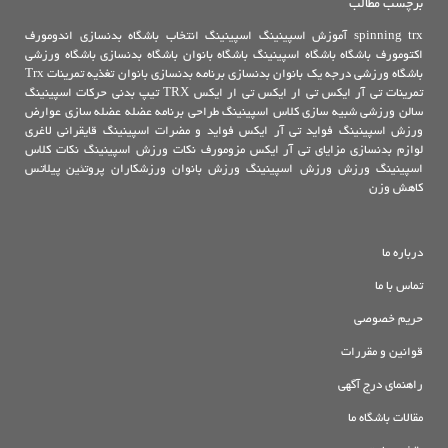
برچسب مطالب
trx
spinning
آموزش اسپینینگ
اسپینینگ
انتخاب باشگاه بدنسازی
اندومورف
اکتومورف
باشگاه
باشگاه اسپینینگ
باشگاه بانوان
باشگاه بدنسازی
باشگاه ورزشی
باشگاه ورزشی درجه یک
بانوان
بدنسازی
برنامه بدنسازی بانوان
تغذیه
تمرینات Trx
تمرینات تی آر ایکس
تی ار ایکس
تی ار ایکس TRX
تیپ بدنی
حرکات اسپینینگ
سالن ورزشی
شبیه سازی کلاس اسپینینگ
طراحی برنامه
عضله
عضله سازی
عوارض
ورزش اسپینینگ
فواید تی آر ایکس
فواید و مضرات اسپینینگ
قایقرانی
لاغری
لوازم بدنسازی
مزایای تی آر ایکس
مزومورف
نکات ورزش اسپینینگ
نکات کلاس
اسپینینگ
ورزش
ورزش اسپینینگ
ورزش بانوان
ورزشکاران
پروتئین
پیلاتس
کاهش وزن
درباره ما
تماس با ما
حریم خصوصی
قوانین و مقررات
راهنمای درج آگهی
مقالات باشگاه ما