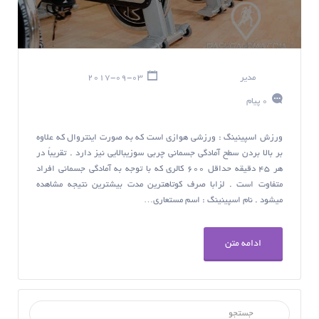
مدیر
2017-09-03
0 پیام
ورزش اسپينينگ : ورزشی هوازی است که به صورت اینتروال که علاوه
بر بالا بردن سطح آمادگی جسماني چربي سوزيبالایی نیز دارد . تقريباً در
هر ۴۵ دقیقه حداقل ۶۰۰ کالری که با توجه به آمادگی جسمانی افراد
متفاوت است . لزابا صرف کوتاهترین مدت بیشترین نتیجه مشاهده
میشود . نام اسپينينگ : اسم مستعاری…
ادامه متن
جستجو برای :