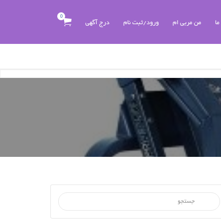
0
ما
من مربی ام
ورود/ثبت نام
درج آگهی
جستجو برای :