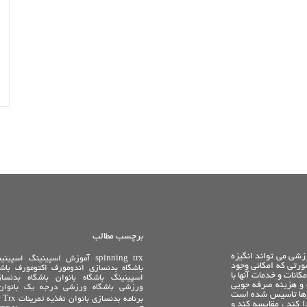
برچسب مطالب
زشی می تواند انگیزه
trx
spinning
آموزش اسپینینگ
اسپینی
ورتی که امکانی وجود
باشگاه بدنسازی
اندومورف
اکتومورف
باش
انات و خدمات آنها با
اسپینینگ
باشگاه بانوان
باشگاه بدنسا
 و هزینه صرفه جویی
ورزشی
باشگاه ورزشی درجه یک
بانوان
یازها تاسیس شده است
برنامه بدنسازی بانوان
تغذیه
تمرینات Trx
 کند ، مقایسه کند و