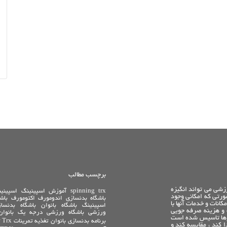
برچسب مطالب
زشی می تواند انگیزه
trx
spinning
آموزش اسپینینگ
اسپینی
ورتی که امکانی وجود
باشگاه بدنسازی
اندومورف
اکتومورف
باش
انات و خدمات آنها با
اسپینینگ
باشگاه بانوان
باشگاه بدنسا
 و هزینه صرفه جویی
ورزشی
باشگاه ورزشی درجه یک
بانوان
یازها تاسیس شده است
برنامه بدنسازی بانوان
تغذیه
تمرینات Trx
 کند ، مقایسه کند و