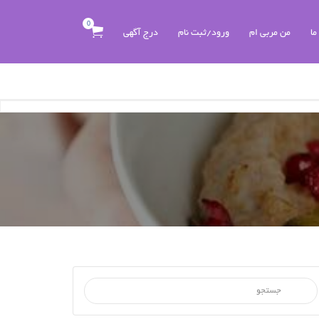
0
ما
من مربی ام
ورود/ثبت نام
درج آگهی
جستجو برای :