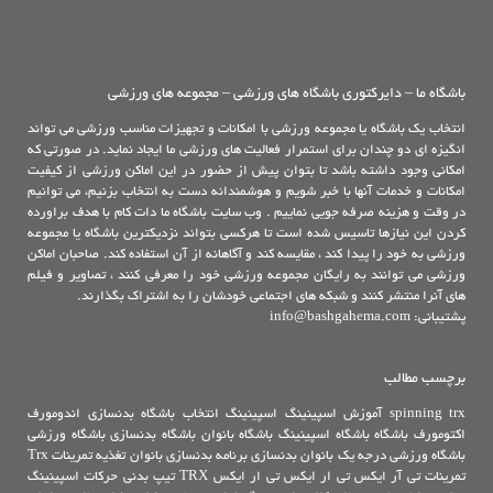
باشگاه ما – دایرکتوری باشگاه های ورزشی – مجموعه های ورزشی
انتخاب یک باشگاه یا مجموعه ورزشی با امکانات و تجهیزات مناسب ورزشی می تواند
انگیزه ای دو چندان برای استمرار فعالیت های ورزشی ما ایجاد نماید. در صورتی که
امکانی وجود داشته باشد تا بتوان پیش از حضور در این اماکن ورزشی از کیفیت
امکانات و خدمات آنها با خبر شویم و هوشمندانه دست به انتخاب بزنیم، می توانیم
در وقت و هزینه صرفه جویی نماییم . وب سایت باشگاه ما دات کام با هدف براورده
کردن این نیازها تاسیس شده است تا هرکسی بتواند نزدیکترین باشگاه یا مجموعه
ورزشی به خود را پیدا کند ، مقایسه کند و آگاهانه از آن استفاده کند. صاحبان اماکن
ورزشی می توانند به رایگان مجموعه ورزشی خود را معرفی کنند ، تصاویر و فیلم
های آنرا منتشر کنند و شبکه های اجتماعی خودشان را به اشتراک بگذارند.
پشتیبانی: info@bashgahema.com
برچسب مطالب
trx
spinning
آموزش اسپینینگ
اسپینینگ
انتخاب باشگاه بدنسازی
اندومورف
اکتومورف
باشگاه
باشگاه اسپینینگ
باشگاه بانوان
باشگاه بدنسازی
باشگاه ورزشی
باشگاه ورزشی درجه یک
بانوان
بدنسازی
برنامه بدنسازی بانوان
تغذیه
تمرینات Trx
تمرینات تی آر ایکس
تی ار ایکس
تی ار ایکس TRX
تیپ بدنی
حرکات اسپینینگ