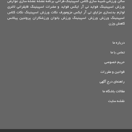
سالن ورزشی
شبیه سازی کلاس اسپینینگ
طراحی برنامه
عضله
عضله سازی
عوارض
ورزش اسپینینگ
فواید تی آر ایکس
فواید و مضرات اسپینینگ
قایقرانی
لاغری
لوازم بدنسازی
مزایای تی آر ایکس
مزومورف
نکات ورزش اسپینینگ
نکات کلاس
اسپینینگ
ورزش
ورزش اسپینینگ
ورزش بانوان
ورزشکاران
پروتئین
پیلاتس
کاهش وزن
درباره ما
تماس با ما
حریم خصوصی
قوانین و مقررات
راهنمای درج آگهی
مقالات باشگاه ما
نقشه سایت